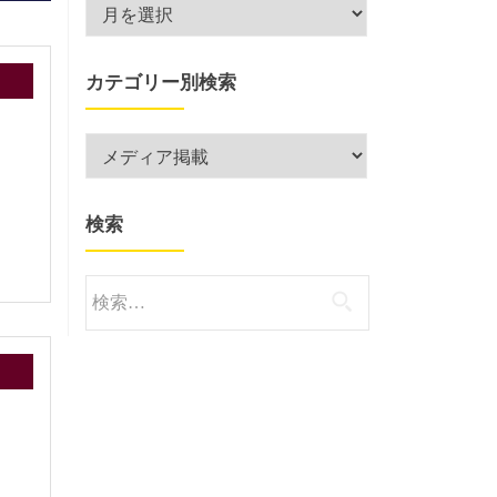
月
別
検
カテゴリー別検索
索
カ
テ
ゴ
検索
リ
ー
別
検
検
索:
索